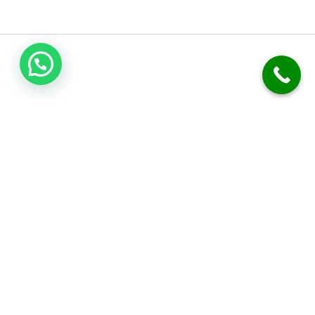
اتصل بنا
فني صحي الكويت
نحن متخصصون في أعمال السباكة والصرف الصحي. نقدم خدمة تسليك
المجاري بدقة. نركب الفلاتر، المضخات، والسخانات المركزية. نوفر خدمة
الطوارئ على مدار 24 ساعة. نضمن لك جودة العمل وكفالة شاملة.