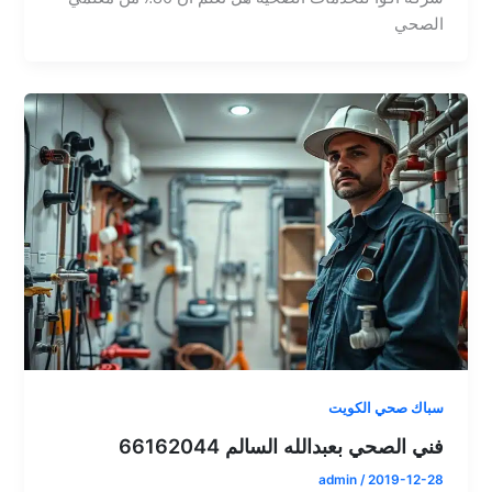
الصحي
سباك صحي الكويت
فني الصحي بعبدالله السالم 66162044
admin
/
2019-12-28