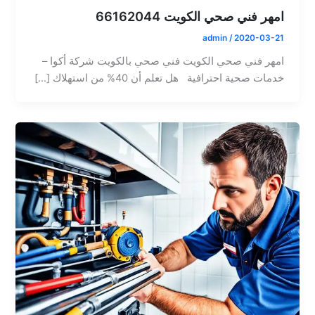
امهر فني صحي الكويت 66162044
admin
/
2020-03-21
امهر فني صحي الكويت فني صحي بالكويت شركة أكوا –
خدمات صحية احترافية هل تعلم أن 40% من استهلاك […]