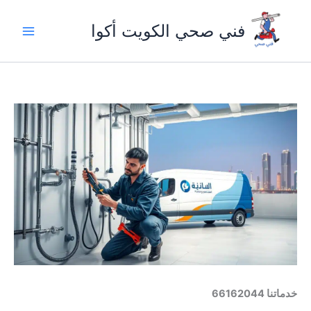
خطي
لى
فني صحي الكويت أكوا
لمحتوى
خدماتنا 66162044