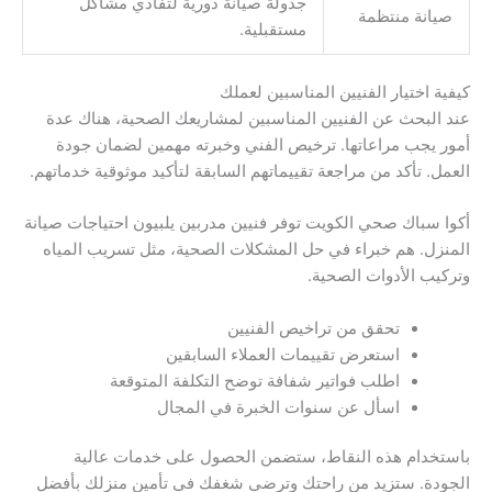
جدولة صيانة دورية لتفادي مشاكل
صيانة منتظمة
مستقبلية.
كيفية اختيار الفنيين المناسبين لعملك
عند البحث عن الفنيين المناسبين لمشاريعك الصحية، هناك عدة
أمور يجب مراعاتها. ترخيص الفني وخبرته مهمين لضمان جودة
العمل. تأكد من مراجعة تقييماتهم السابقة لتأكيد موثوقية خدماتهم.
أكوا سباك صحي الكويت توفر فنيين مدربين يلبيون احتياجات صيانة
المنزل. هم خبراء في حل المشكلات الصحية، مثل تسريب المياه
وتركيب الأدوات الصحية.
تحقق من تراخيص الفنيين
استعرض تقييمات العملاء السابقين
اطلب فواتير شفافة توضح التكلفة المتوقعة
اسأل عن سنوات الخبرة في المجال
باستخدام هذه النقاط، ستضمن الحصول على خدمات عالية
الجودة. ستزيد من راحتك وترضي شغفك في تأمين منزلك بأفضل