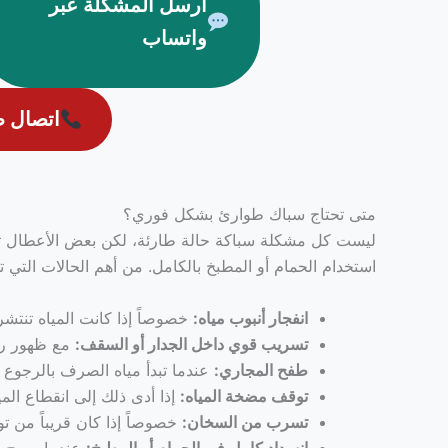
أرسل المشكلة عبر
واتساب
اتصال 
متى تحتاج سباك طوارئ بشكل فوري؟
ليست كل مشكلة سباكة حالة طارئة، لكن بعض الأعطال تحتا
استخدام الحمام أو المطبخ بالكامل. من أهم الحالات التي
انفجار أنبوب مياه:
خصوصاً إذا كانت المياه تنتش
تسريب قوي داخل الجدار أو السقف:
مع ظهور رط
طفح المجاري:
عندما تبدأ مياه الصرف بالرجوع 
توقف مضخة المياه:
إذا أدى ذلك إلى انقطاع المي
تسرب من السخان:
خصوصاً إذا كان قريباً من تو
انسداد كامل في الحمام أو المطبخ:
عندما يصبح ال