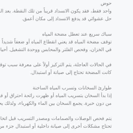
حوض
واحد فقط، فقد يكون الانسداد قريباً من تلك النقطة. بعد ال
حل عشوائي قد يدفع الانسداد إلى مكان أعمق.
سباك سريع عند تعطل مضخة المياه
توقف مضخة المياه قد يعني انقطاع المياه أو ضعفاً شديدا
في الخزان، وفحص الفلتر والمحابس ووحدة التشغيل. أحياناً
في الحالات العاجلة، يتم التركيز أولاً على معرفة سبب توقف
كانت المضخة تحتاج إلى صيانة أو استبدال.
طوارئ السخانات وتسرب المياه الساخنة
إذا بدأ السخان بتسريب المياه أو ظهرت رائحة احتراق أو
من دون خبرة. يجمع السخان بين الماء والكهرباء، ولذلك يحت
يتم فحص الوصلات والصمامات ومصدر التسريب قبل اتخاذ 
تحتاج مشكلات أخرى إلى صيانة داخلية أو استبدال جزء من