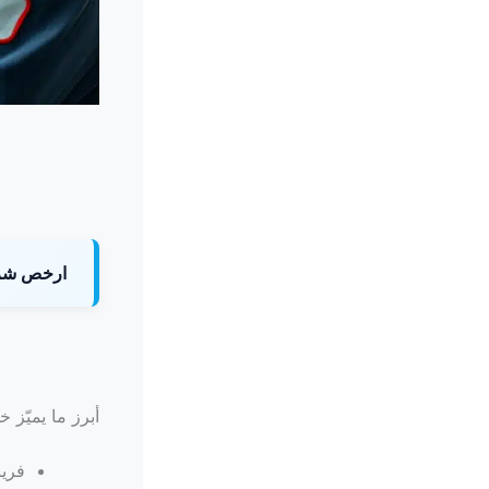
ارخص شرك
أبرز ما يميّز خد
فري