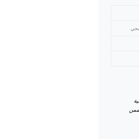
صحي
ية
نضمن