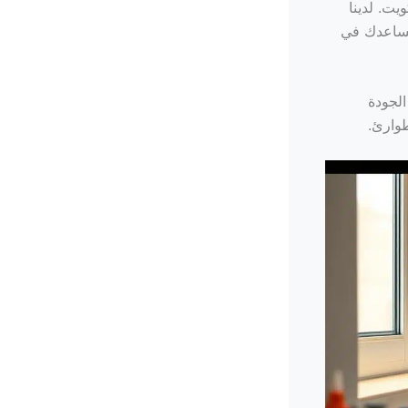
ت. لدينا
يُساعدك في
لجودة
طوارئ.