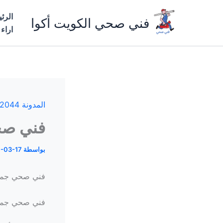
خطي
الرئ
لى
فني صحي الكويت أكوا
اراء
لمحتوى
المدونة 66162044
فني صحي 
بواسطة
-03-17
فني صحي جمع
فني صحي جمعي