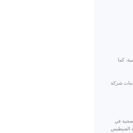
ة. كما
دمات شركة
لصحية في
 الفنيطيس