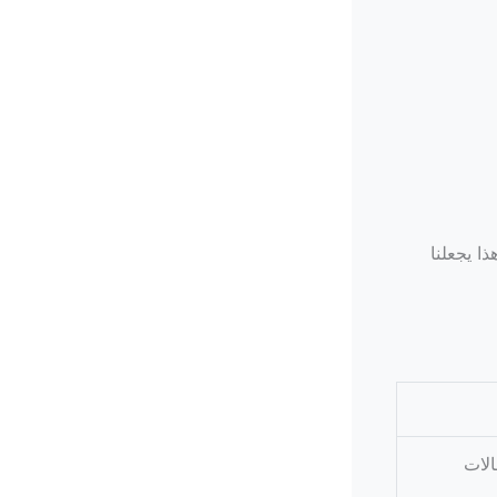
ا يجعلنا
الات