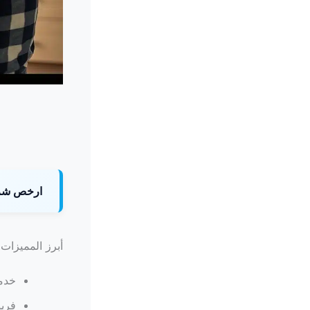
ارخص شرك
أبرز المميزات
خدما
فري