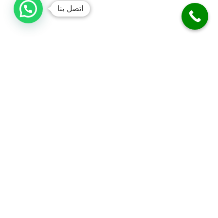
اتصل بنا
فني صحي الكويت
نحن متخصصون في أعمال السباكة والصرف الصحي. نقدم خدمة تسليك
المجاري بدقة. نركب الفلاتر، المضخات، والسخانات المركزية. نوفر خدمة
الطوارئ على مدار 24 ساعة. نضمن لك جودة العمل وكفالة شاملة.
معلومات التواصل