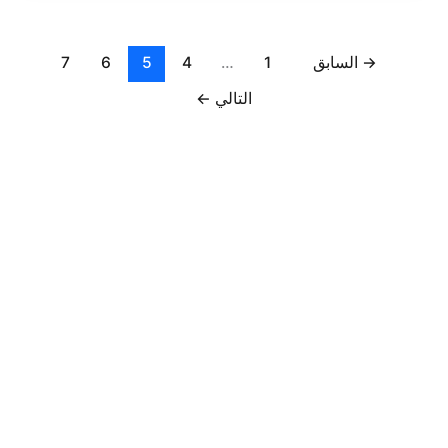
→
السابق
1
…
4
5
6
7
التالي
←