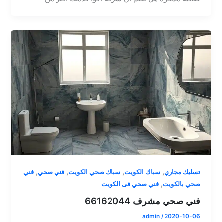
,
,
,
,
تسليك مجاري
سباك الكويت
سباك صحي الكويت
فني صحي
فني
,
صحي بالكويت
فني صحي فى الكويت
فني صحي مشرف 66162044
admin
/
2020-10-06