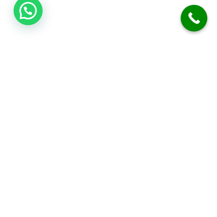
اتصل بنا
فني صحي الكويت
نحن متخصصون في أعمال السباكة والصرف الصحي. نقدم خدمة تسليك
المجاري بدقة. نركب الفلاتر، المضخات، والسخانات المركزية. نوفر خدمة
الطوارئ على مدار 24 ساعة. نضمن لك جودة العمل وكفالة شاملة.
معلومات التواصل