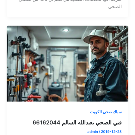
الصحي
سباك صحي الكويت
فني الصحي بعبدالله السالم 66162044
admin
/
2019-12-28