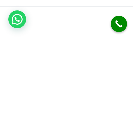
فني صحي الكويت
نحن متخصصون في أعمال السباكة والصرف الصحي. نقدم خدمة تسليك
المجاري بدقة. نركب الفلاتر، المضخات، والسخانات المركزية. نوفر خدمة
الطوارئ على مدار 24 ساعة. نضمن لك جودة العمل وكفالة شاملة.
معلومات التواصل