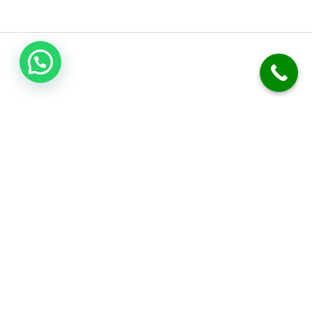
فني صحي الكويت
نحن متخصصون في أعمال السباكة والصرف الصحي. نقدم خدمة تسليك
المجاري بدقة. نركب الفلاتر، المضخات، والسخانات المركزية. نوفر خدمة
الطوارئ على مدار 24 ساعة. نضمن لك جودة العمل وكفالة شاملة.