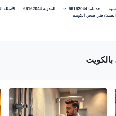
يسية
خدماتنا 66162044
المدونة 66162044
الأسئلة الشائع
 العملاء فني صحي الكويت
بالكويت