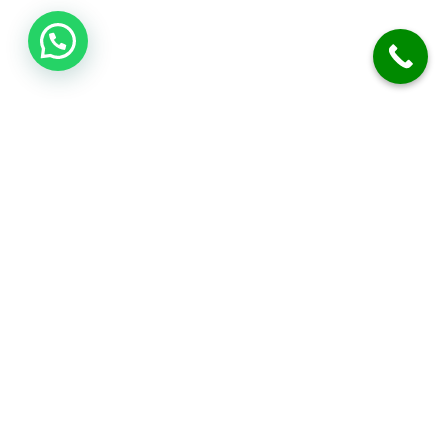
فني صحي الكويت
نحن متخصصون في أعمال السباكة والصرف الصحي. نقدم خدمة تسليك
المجاري بدقة. نركب الفلاتر، المضخات، والسخانات المركزية. نوفر خدمة
الطوارئ على مدار 24 ساعة. نضمن لك جودة العمل وكفالة شاملة.
معلومات التواصل