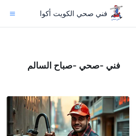
خطي
لى
فني صحي الكويت أكوا
لمحتوى
فني -صحي -صباح السالم