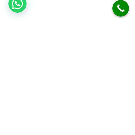
اتصل بنا
فني صحي الكويت
نحن متخصصون في أعمال السباكة والصرف الصحي. نقدم خدمة تسليك
المجاري بدقة. نركب الفلاتر، المضخات، والسخانات المركزية. نوفر خدمة
الطوارئ على مدار 24 ساعة. نضمن لك جودة العمل وكفالة شاملة.
معلومات التواصل