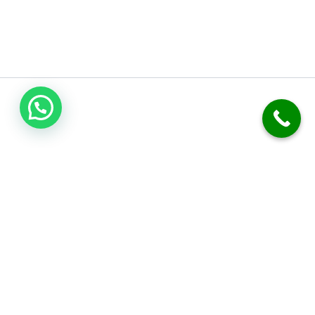
فني صحي الكويت
نحن متخصصون في أعمال السباكة والصرف الصحي. نقدم خدمة تسليك
المجاري بدقة. نركب الفلاتر، المضخات، والسخانات المركزية. نوفر خدمة
الطوارئ على مدار 24 ساعة. نضمن لك جودة العمل وكفالة شاملة.