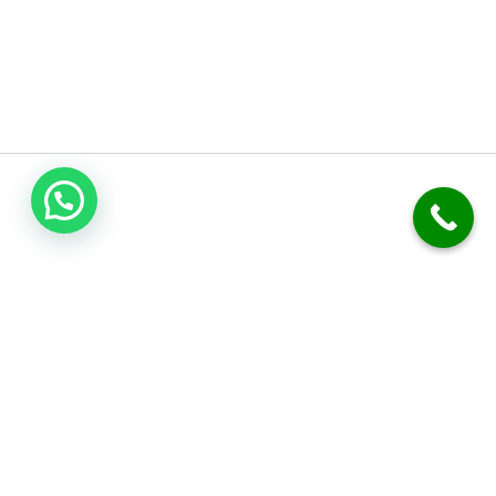
اتصل بنا
فني صحي الكويت
نحن متخصصون في أعمال السباكة والصرف الصحي. نقدم خدمة تسليك
المجاري بدقة. نركب الفلاتر، المضخات، والسخانات المركزية. نوفر خدمة
الطوارئ على مدار 24 ساعة. نضمن لك جودة العمل وكفالة شاملة.