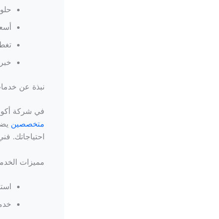
حلو
أسعا
تغطي
خبرة
نبذة عن خدما
في شركة أكوا،
متخصصين
يضم
احتياجاتك. فن
مميزات الخدمة
استج
خدما