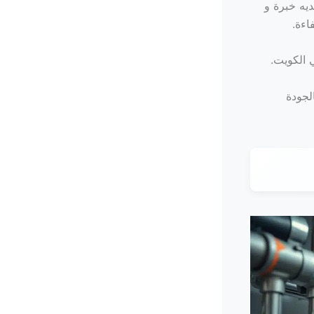
يه خبرة و
اءة.
 الكويت.
لجودة