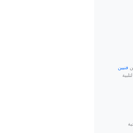
من
فنيين
لبية
ية