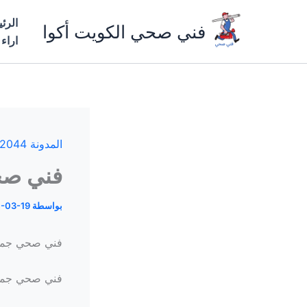
خطي
الرئ
لى
فني صحي الكويت أكوا
اراء
لمحتوى
المدونة 66162044
فني صحي 
بواسطة
-03-19
فني صحي جمعي
فني صحي جمعية 